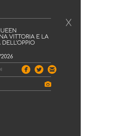
X
QUEEN
NA VITTORIA E LA
 DELL'OPPIO
/2026



DI